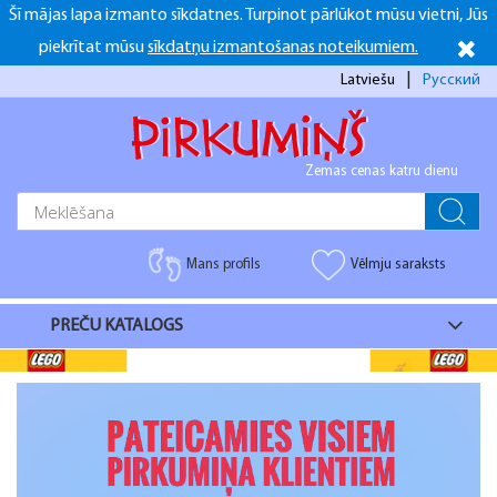
Šī mājas lapa izmanto sīkdatnes. Turpinot pārlūkot mūsu vietni, Jūs
+371 26916937
+371 26916937
Darba dienās 10:00-16:00 S.Sv. Brīvs
piekrītat mūsu
sīkdatņu izmantošanas noteikumiem.
facebook
Latviešu
Русский
Zemas cenas katru dienu
Mans profils
Vēlmju saraksts
PREČU KATALOGS