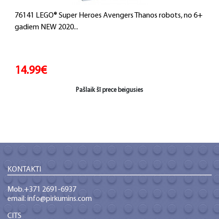
76141 LEGO® Super Heroes Avengers Thanos robots, no 6+
gadiem NEW 2020...
14.99€
Pašlaik šī prece beigusies
KONTAKTI
Mob.+371 2691-6937
email: info@pirkumins.com
CITS