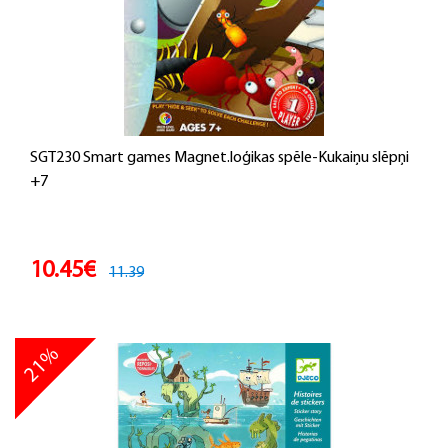
SGT230 Smart games Magnet.loģikas spēle-Kukaiņu slēpņi
+7
10.45€
11.39
21%