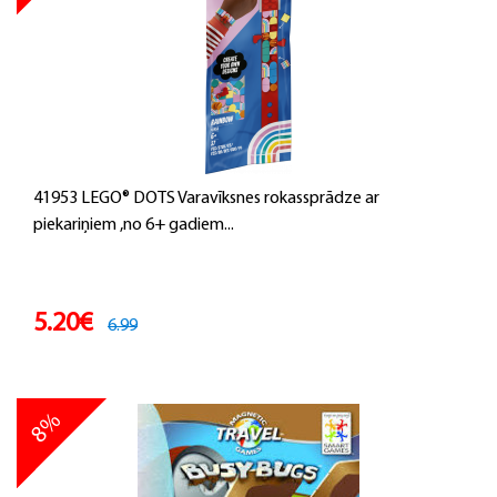
41953 LEGO® DOTS Varavīksnes rokassprādze ar
piekariņiem ,no 6+ gadiem...
5.20€
6.99
8%