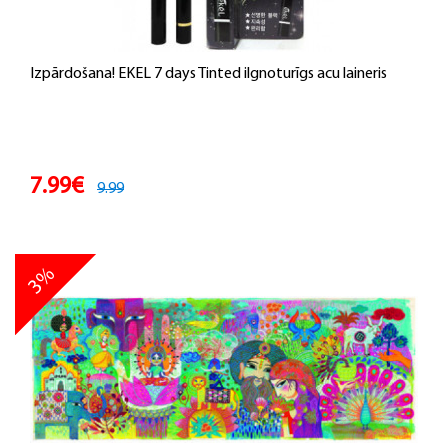
Izpārdošana! EKEL 7 days Tinted ilgnoturīgs acu laineris
7.99€
9.99
3%