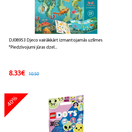
DJ08953 Djeco vairākkārt izmantojamās uzlīmes
"Piedzīvojumi jūras dzel...
8.33€
10.50
40%