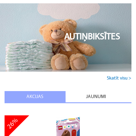
AUTIŅBIKSĪTES
Skatīt visu >
AKCIJAS
JAUNUMI
26%