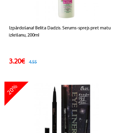
Izpārdošana! Belita Dadzis. Serums-sprejs pret matu
izkrišanu, 200ml
3.20€
4.55
20%