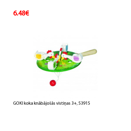
6.48€
GOKI koka knābājošās vistiņas 3+, 53915