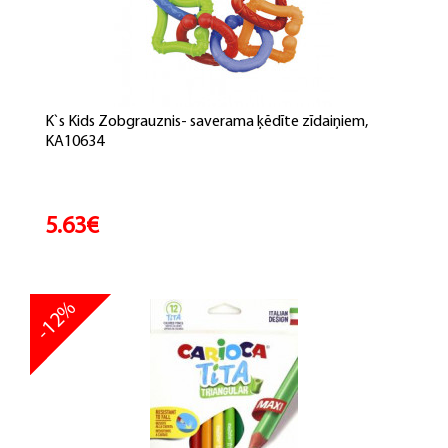
K`s Kids Zobgrauznis- saverama ķēdīte zīdaiņiem,
KA10634
5.63€
-12%