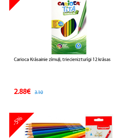
Carioca Krāsainie zīmuļi, triecienizturīgi 12 krāsas
2.88€
3.10
-5%