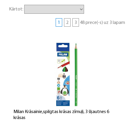
Kārtot:
1
2
3
48 prece(-s) uz 3 lapam
Milan Krāsainie,spilgtas krāsas zīmuļi, 3 šķautnes 6
krāsas