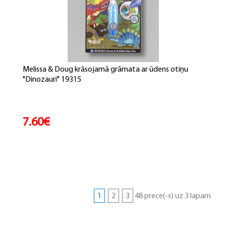
Melissa & Doug krāsojamā grāmata ar ūdens otiņu
"Dinozauri" 19315
7.60€
1
2
3
48 prece(-s) uz 3 lapam