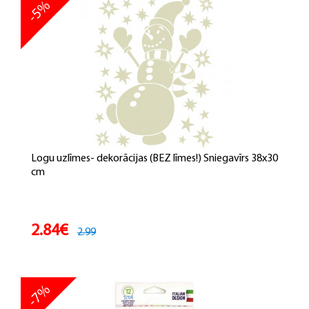
-5%
Logu uzlīmes- dekorācijas (BEZ līmes!) Sniegavīrs 38x30
cm
2.84€
2.99
-7%