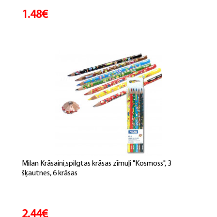
1.48€
Milan Krāsaini,spilgtas krāsas zīmuļi "Kosmoss", 3
šķautnes, 6 krāsas
2.44€