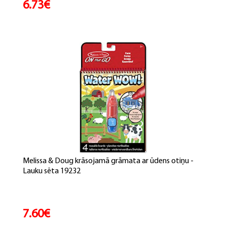
6.73€
Melissa & Doug krāsojamā grāmata ar ūdens otiņu -
Lauku sēta 19232
7.60€