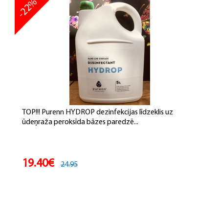
-22%
TOP!!! Purenn HYDROP dezinfekcijas līdzeklis uz
ūdeņraža peroksīda bāzes paredzē...
19.40€
24.95