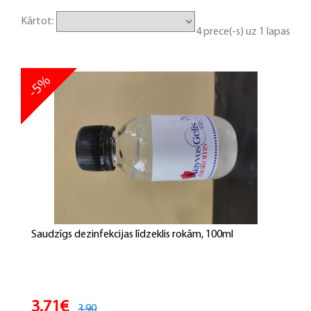
Kārtot:
4 prece(-s) uz 1 lapas
-5%
Saudzīgs dezinfekcijas līdzeklis rokām, 100ml
3.71€
3.90