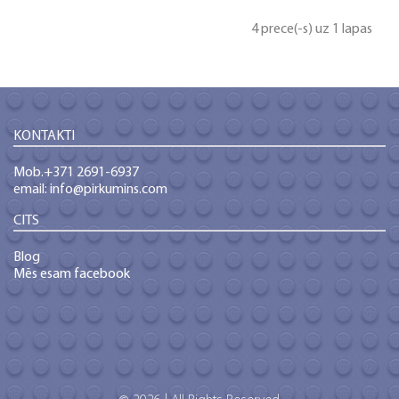
4 prece(-s) uz 1 lapas
KONTAKTI
Mob.+371 2691-6937
email: info@pirkumins.com
CITS
Blog
Mēs esam facebook