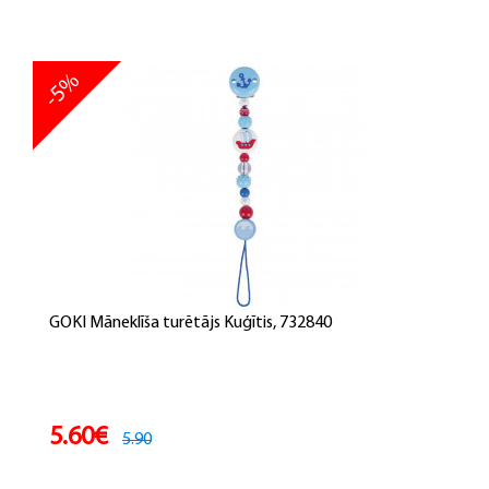
-5%
GOKI Māneklīša turētājs Kuģītis, 732840
5.60€
5.90