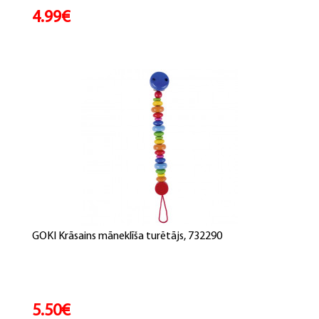
4.99€
GOKI Krāsains māneklīša turētājs, 732290
5.50€