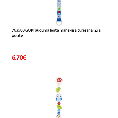
763580 GOKI auduma lenta māneklīša turēšanai Zilā
pūcīte
6.70€