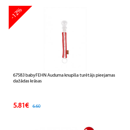
-12%
67583 babyFEHN Auduma knupīša turētājs pieejamas
dažādas krāsas
5.81€
6.60