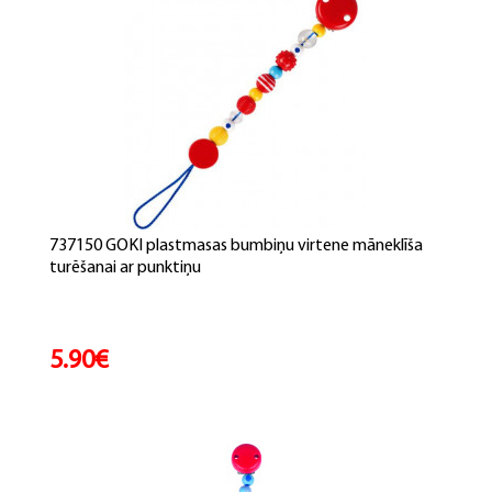
737150 GOKI plastmasas bumbiņu virtene māneklīša
turēšanai ar punktiņu
5.90€