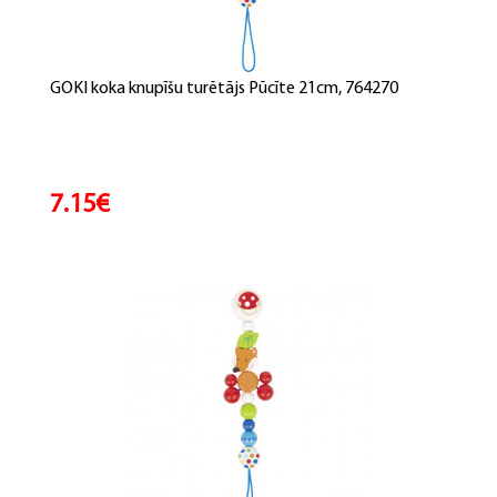
GOKI koka knupīšu turētājs Pūcīte 21cm, 764270
7.15€