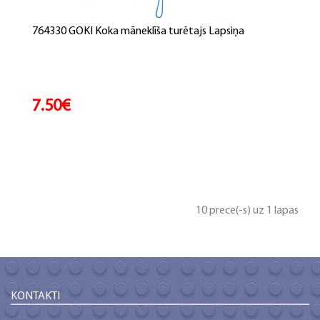
764330 GOKI Koka māneklīša turētajs Lapsiņa
7.50€
10 prece(-s) uz 1 lapas
KONTAKTI