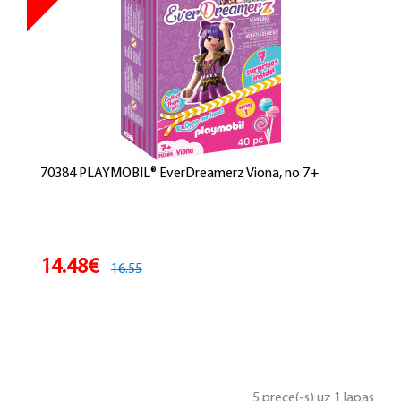
70384 PLAYMOBIL® EverDreamerz Viona, no 7+
14.48€
16.55
5 prece(-s) uz 1 lapas