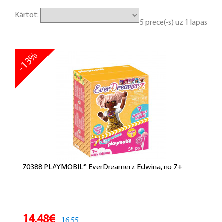
Kārtot:
5 prece(-s) uz 1 lapas
-13%
70388 PLAYMOBIL® EverDreamerz Edwina, no 7+
14.48€
16.55