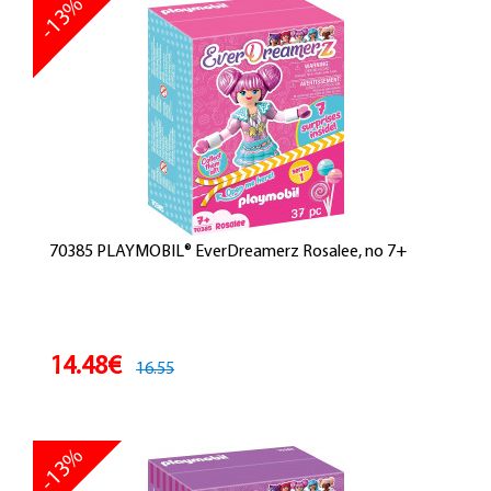
-13%
70385 PLAYMOBIL® EverDreamerz Rosalee, no 7+
14.48€
16.55
-13%