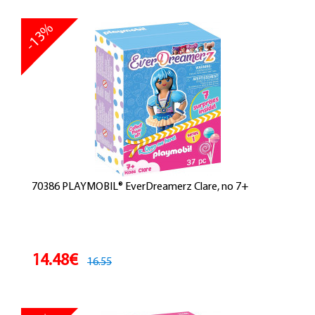
-13%
70386 PLAYMOBIL® EverDreamerz Clare, no 7+
14.48€
16.55