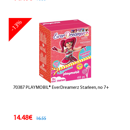
-13%
70387 PLAYMOBIL® EverDreamerz Starleen, no 7+
14.48€
16.55