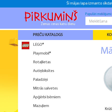
Šī mājas lapa izmanto sīkdat
+371 26916937
+371 26916937
f
Populāri meklējumi
Zemas cenas katru dienu
PREČU KATALOGS
KO
LEGO®
M
Playmobil®
Rotaļlietas
Autiņbiksītes
Paladziņi
Mitrās salvetes
Apģērbi bērniem
Mazuļiem
Krūš