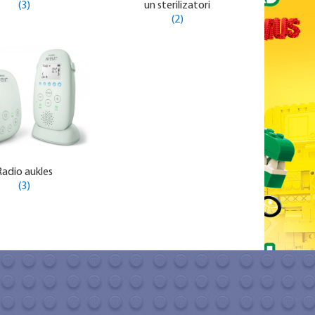
(3)
un sterilizatori
(2)
Radio aukles
(3)