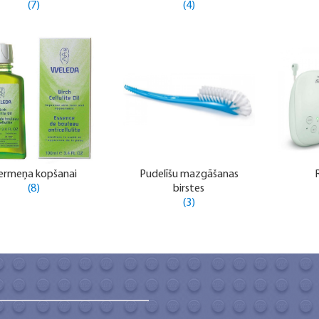
(7)
(4)
ermeņa kopšanai
Pudelīšu mazgāšanas
(8)
birstes
(3)