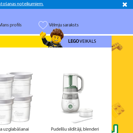
ntošanas noteikumiem.
Latviešu
Русский
Mans profils
Vēlmju saraksts
LEGO
VEIKALS
na uzglabāšanai
Pudelīšu sildītāji, blenderi