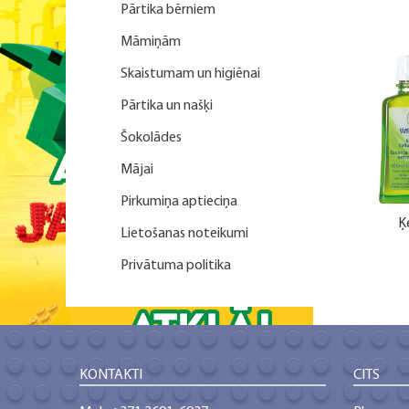
Pārtika bērniem
Māmiņām
Skaistumam un higiēnai
Pārtika un našķi
Šokolādes
Mājai
Pirkumiņa aptieciņa
Ķ
Lietošanas noteikumi
Privātuma politika
KONTAKTI
CITS