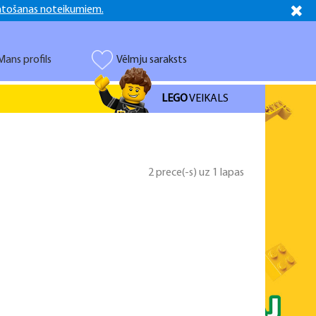
ntošanas noteikumiem.
Latviešu
Русский
Mans profils
Vēlmju saraksts
LEGO
VEIKALS
2 prece(-s) uz 1 lapas