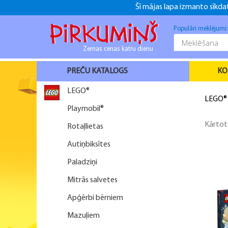
Šī mājas lapa izmanto sīkdat
+371 26916937
+371 26916937
f
Populāri meklējumi
Zemas cenas katru dienu
PREČU KATALOGS
KO
LEGO®
LEGO®
Playmobil®
Kārtot
Rotaļlietas
Autiņbiksītes
Paladziņi
Mitrās salvetes
Apģērbi bērniem
Mazuļiem