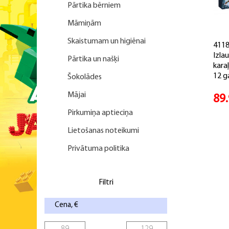
Pārtika bērniem
Māmiņām
Skaistumam un higiēnai
4118
Izla
Pārtika un našķi
karaļ
12 g
Šokolādes
Mājai
89
Pirkumiņa aptieciņa
Lietošanas noteikumi
Privātuma politika
Filtri
Cena, €