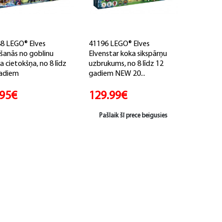
8 LEGO® Elves
41196 LEGO® Elves
ušanās no goblinu
Elvenstar koka sikspārņu
a cietokšņa, no 8 līdz
uzbrukums, no 8 līdz 12
adiem
gadiem NEW 20...
.95€
129.99€
Pašlaik šī prece beigusies