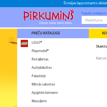
Šī mājas lapa izmanto sīkdat
+371 26916937
+371 26916937
f
Populāri meklējumi
Zemas cenas katru dienu
PREČU KATALOGS
KO
LEGO®
Skaist
Playmobil®
Kārtot
Rotaļlietas
Autiņbiksītes
Paladziņi
Mitrās salvetes
Apģērbi bērniem
Mazuļiem