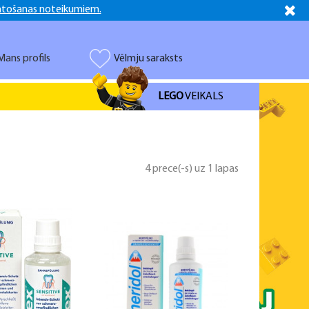
ntošanas noteikumiem.
Latviešu
Русский
Mans profils
Vēlmju saraksts
LEGO
VEIKALS
4 prece(-s) uz 1 lapas