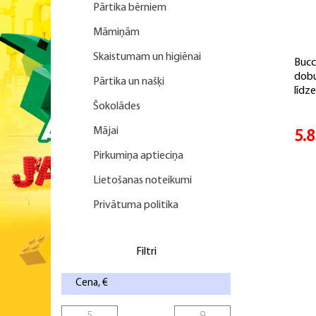
Pārtika bērniem
Māmiņām
Skaistumam un higiēnai
Buc
dobu
Pārtika un našķi
līdze
Šokolādes
Mājai
5.
Pirkumiņa aptieciņa
Lietošanas noteikumi
Privātuma politika
Filtri
Cena, €