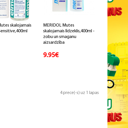
tes skalojamais
MERIDOL Mutes
 Sensitive,400ml
skalojamais līdzeklis,400ml -
zobu un smaganu
aizsardzība
9.95€
4 prece(-s) uz 1 lapas