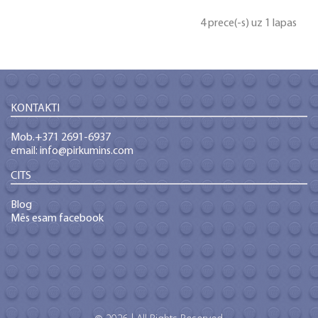
4 prece(-s) uz 1 lapas
KONTAKTI
Mob.+371 2691-6937
email: info@pirkumins.com
CITS
Blog
Mēs esam facebook