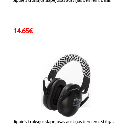
Jippie's trokšņus slāpējošas austiņas bērniem, Zaļas
14.65€
Jippie's trokšņus slāpējošas austiņas bērniem, Stilīgās