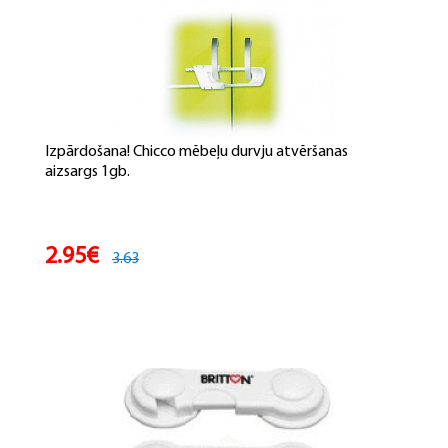
Izpārdošana! Chicco mēbeļu durvju atvēršanas
aizsargs 1gb.
2.95€
3.63