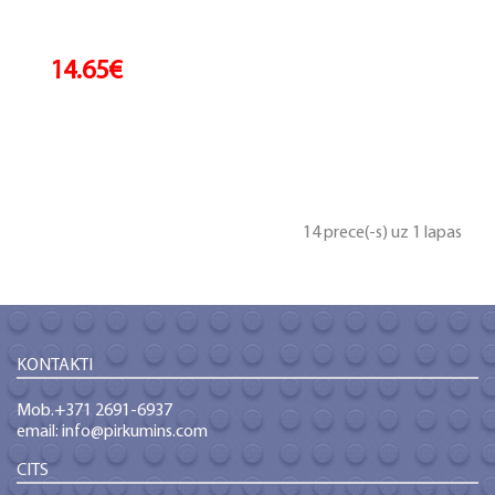
14.65€
14 prece(-s) uz 1 lapas
KONTAKTI
Mob.+371 2691-6937
email: info@pirkumins.com
CITS