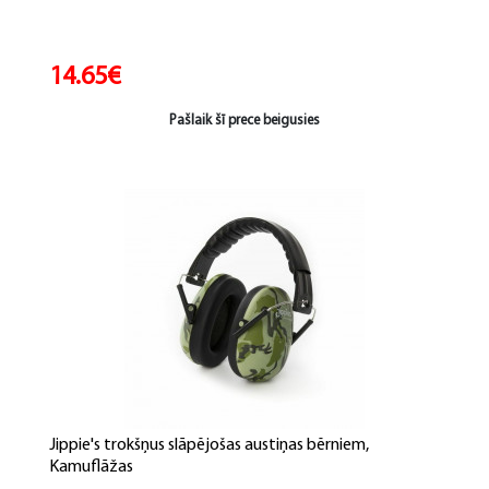
14.65€
Pašlaik šī prece beigusies
Jippie's trokšņus slāpējošas austiņas bērniem,
Kamuflāžas