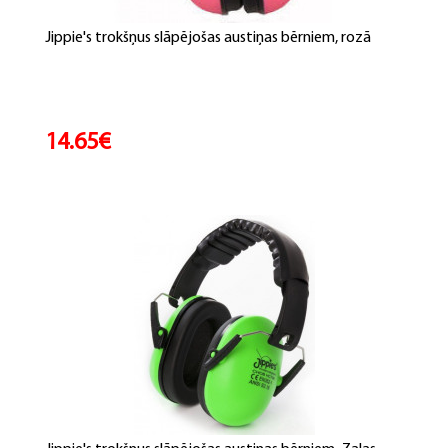
Jippie's trokšņus slāpējošas austiņas bērniem, rozā
14.65€