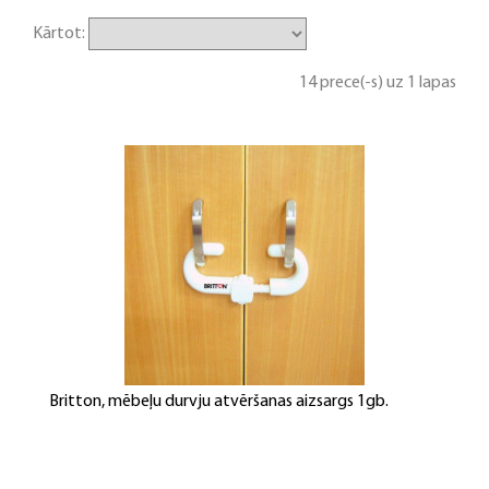
Kārtot:
14 prece(-s) uz 1 lapas
Britton, mēbeļu durvju atvēršanas aizsargs 1gb.