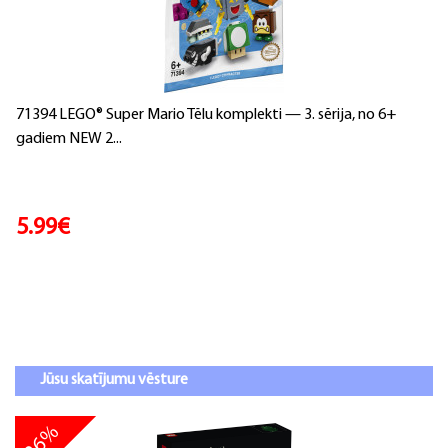
71394 LEGO® Super Mario Tēlu komplekti — 3. sērija, no 6+
gadiem NEW 2...
5.99€
Jūsu skatījumu vēsture
26%