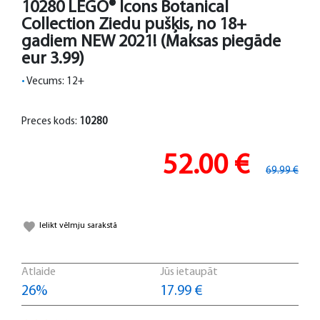
10280 LEGO® Icons Botanical
Collection Ziedu pušķis, no 18+
gadiem NEW 2021! (Maksas piegāde
eur 3.99)
•
Vecums: 12+
Preces kods:
10280
52.00 €
69.99 €
Ielikt vēlmju sarakstā
Atlaide
Jūs ietaupāt
26%
17.99 €