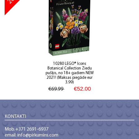
10280 LEGO® Icons
Botanical Collection Ziedu
pušķis, no 18+ gadiem NEW
2021! (Maksas piegāde eur
3.99)
€52
.00
€69.99
KONTAKTI
Mob.+371 2691-6937
email: info@pirkumins.com