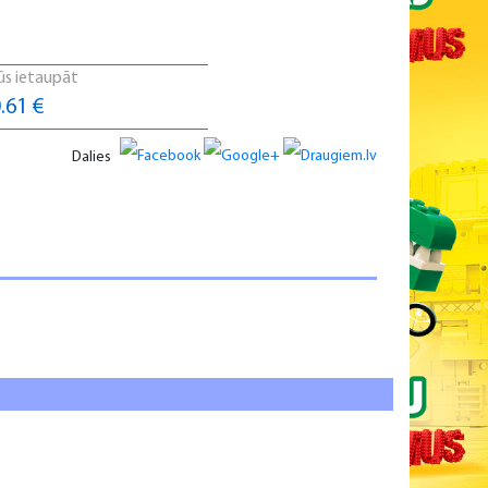
ūs ietaupāt
.61 €
Dalies