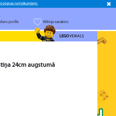
ntošanas noteikumiem.
Latviešu
Русский
Mans profils
Vēlmju saraksts
LEGO
VEIKALS
Vistiņa 24cm augstumā