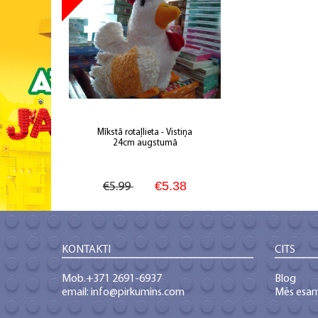
Mīkstā rotaļlieta - Vistiņa
24cm augstumā
€5.38
€5.99
KONTAKTI
CITS
Mob.+371 2691-6937
Blog
email: info@pirkumins.com
Mēs esa