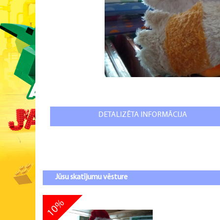
DETALIZĒTA INFORMĀCIJA
Jūsu skatījumu vēsture
10%