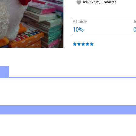
Ielikt vēlmju sarakstā
Atlaide
J
10%
0