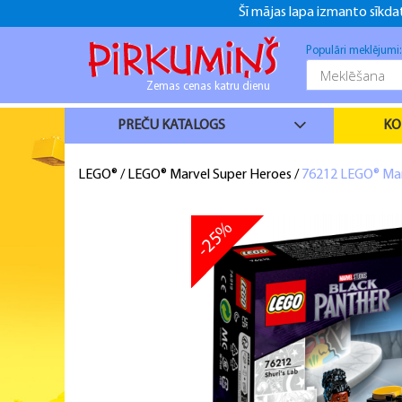
Šī mājas lapa izmanto sīkdat
+371 26916937
+371 26916937
f
Populāri meklējumi
Zemas cenas katru dienu
PREČU KATALOGS
KO
LEGO®
/
LEGO® Marvel Super Heroes
/
76212 LEGO® Marv
-25%