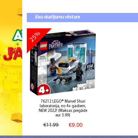
Jūsu skatījumu vēsture
25%
76212 LEGO® Marvel Shuri
laboratorija, no 4+ gadiem,
NEW 2022! (Maksas piegāde
eur 3.99)
€9
.00
€11.99