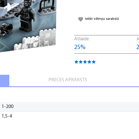
Ielikt vēlmju sarakstā
Atlaide
J
25%
2
PRECES APRAKSTS
1-200
1,5-4