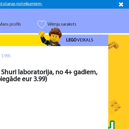
ntošanas noteikumiem.
Latviešu
Русский
Mans profils
Vēlmju saraksts
LEGO
VEIKALS
 3.99)
Shuri laboratorija, no 4+ gadiem,
iegāde eur 3.99)