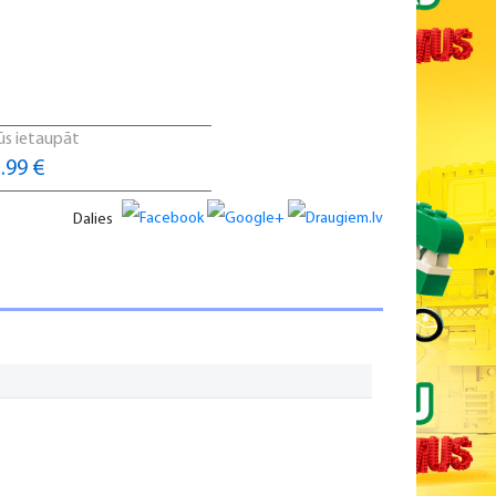
ūs ietaupāt
.99 €
Dalies